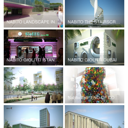
NABITO LANDSCAPE INFRASTRUCTURE
NABITO THE STAIRSCRAPER High Density Cottages
NABITO GIOLITTI ISTANBUL
NABITO GIOLITTI DUBAI
LUL
Nabito THE END OF CONSUMERISM