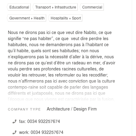
Educational
Transport + Infrastructure
Commercial
Government + Health
Hospitality + Sport
Nous ne dirons pas ici ce que veut dire Nabito, ce que
signifie “ne pas habiter”, ce que veut dire perdre les
habitudes, nous ne demanderons pas à l’habitant ce
qu’il habite, quels sont ses habitudes; non nous
n’expliquerons pas la nécessité d’aller à la dérive, nous
ne dirons pas ce qu’est d’être un radeau en mer, d’avoir
voulu perdre ses profondes racines culturelles, de
vouloir les retrouver, les reformuler ou les recodifier;
nous n’affirmerons pas ici avec conviction que la culture
contempo-raine soit capable de parler des langages
différents et juxtaposés, nous ne dirons pas ici que
l’époque que nous vivons est caractérisée par la fusion,
l’hybridation, le métissage, par l’impossibilité des
Architecture / Design Firm
COMPANY TYPE
certitudes en plans d’incertitudes, qu’il existe des
niveaux infinis qui échangent continuellement des
fax:
0034 932257674
renseignements; nous ne dirons pas ici que dans le
doute réside la complexité du monde et dans le doute
work:
0034 932257674
est tout le courage et la force de l’homme et que le non-