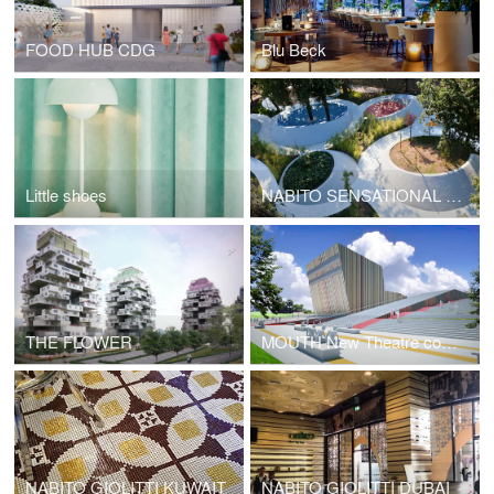
FOOD HUB CDG
Blu Beck
Little shoes
NABITO SENSATIONAL GARDEN
THE FLOWER
MOUTH New Theatre complex center
NABITO GIOLITTI KUWAIT
NABITO GIOLITTI DUBAI