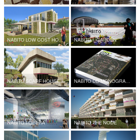
NABITO LOW COST HOUSE
NABITO I_GARDEN
NABITO SCARF HOUSE
NABITO DD MONOGRAPH
NABITO I-OPERA
NABITO THE NODE