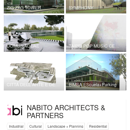
ZIG ZAG TOWER
SYMPHONY
DOMUS AQUAE
TAIPEI POP MUSIC CENTRE NABITO Architects SL with BOMA SL
CITTÁ DELL´ARTE E DELLA MUSICA
BIMSA EScuela+Parking
NABITO ARCHITECTS &
PARTNERS
Industrial
Cultural
Landscape + Planning
Residential