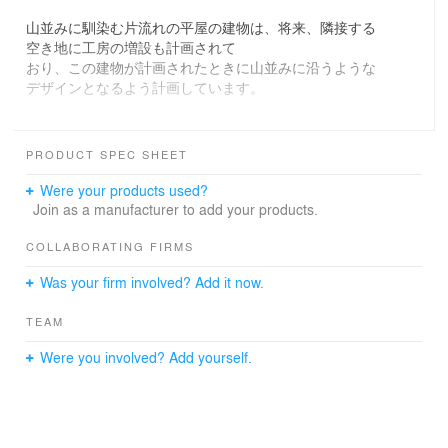
山並みに馴染む片流れの平屋の建物は、将来、隣接する
空き地に工房の増設も計画されて
おり、この建物が計画されたときに山並みに沿うような
デザインとなるよう計画しています。
20㎡の店舗部分と、40㎡の工房からなるケーキ工房は、
オンラインショップにも対応で
PRODUCT SPEC SHEET
きるよう配慮されており、地方から世界へ発信できる工
房となっています。
Were your products used?
Join as a manufacturer to add your products.
白い外壁と、グレーの屋根は、周期に浸し見やすい形状
でありながらインパクトを
COLLABORATING FIRMS
与える建物となっています。
Was your firm involved? Add it now.
TEAM
Were you involved? Add yourself.