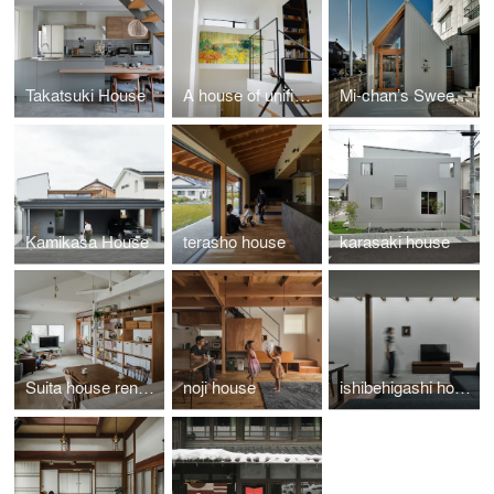
Takatsuki House
A house of unified divisions
Mi-chan’s Sweets Factory
Kamikasa House
terasho house
karasaki house
Suita house renovation
noji house
ishibehigashi house