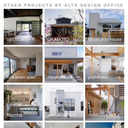
OTHER PROJECTS BY ALTS DESIGN OFFICE
SEOTONO－RHYTHM
OKAMOTO HOUSE
Minakutidai house
Kawasaki apartment renovation
misaki-house
yoshikawa house
Macchia
NAGAHAMA HOUSE
IWAKURA HOUSE