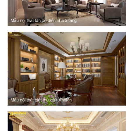
Mẫu nội thất tân cổ điển nhà 3 tầng
Mẫu nội thất biệt thự gỗ tự nhiên