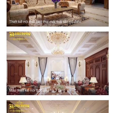
Thiết kế nội thất biệt thự mái thái tân cổ điển
Mẫu thiết kế nội thất gỗ nhà 3 tầng