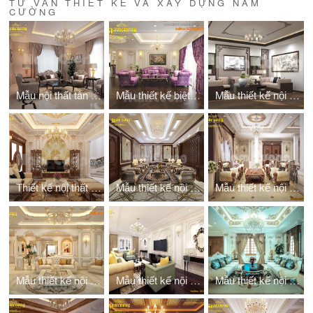
TƯ VẤN THIẾT KẾ VÀ XÂY DỰNG NAM
CƯỜNG
Mẫu nội thất tân cổ điển nhà 3 tầng
Mẫu thiết kế biệt thự nội thất màu tím
Mẫu thiết kế nội thất biệt thự đẹp 2 tầng
Thiết kế nội thất biệt thự 4 tầng kiểu Pháp
Mẫu thiết kế nội thất biệt thự pháp 2 tầng
Mẫu thiết kế nội thất biệt thự pháp 250m2
Mẫu thiết kế nội thất nhà kiểu pháp
Mẫu thiết kế nội thất nhà ống 5m
Mẫu thiết kế nội thất 3 tầng 2 mặt tiền tân cổ điển