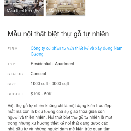
Mẫu thiết kế nội thất biệt thự vinhomes riverside
Mẫu nội thất màu trắng tân cổ điển cho biệt thự
Mẫu nội thất biệt thự gỗ tự nhiên
Công ty cổ phần tư vấn thiết kế và xây dựng Nam
FIRM
Cường
Residential
›
Apartment
TYPE
Concept
STATUS
1000 sqft - 3000 sqft
SIZE
$10K - 50K
BUDGET
Biệt thự gỗ tự nhiên không chỉ là một dạng kiến trúc đẹp
mắt mà còn là biểu tượng của sự giao thoa giữa con
người và thiên nhiên. Nội thất biệt thự gỗ tự nhiên là một
trong những xu hướng thiết kế nội thất đang được các
nhà đầu tư và những người đam mê kiến trúc quan tâm