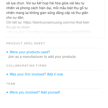
và lựa chọn. Với sự kết hợp hài hòa giữa vật liệu tự
nhiên và phong cách hiện đại, mỗi mẫu biệt thự gỗ tự
nhiên mang lại không gian sống đẳng cấp và thư giãn
cho cư dân.
Chi tiết tại: https://kientrucnamcuong.com/noi-that-biet-
thu-go-tu-nhien
Liên hệ Kiến Trúc Nam Cường qua hotline 0976222555
để được tư vấn.
#kientrucnamcuongvn #kientrucnamcuong #kientruc
PRODUCT SPEC SHEET
#architecture #architecturedesign #NCDC
Were your products used?
Join as a manufacturer to add your products.
COLLABORATING FIRMS
Was your firm involved? Add it now.
TEAM
Were you involved? Add yourself.