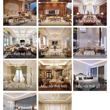
Thiết kế nội thất biệt thự mái thái tân cổ điển
Mẫu thiết kế nội thất biệt thự pháp 10m
Mẫu thiết kế nội thất gỗ nhà 3 tầng
Mẫu thiết kế nội thất biệt thự vinhomes 3 tầng
Mẫu thiết kế nội thất biệt thự màu trắng
Mẫu thiết kế nội thất châu âu cổ điển
Mẫu nội thất nhà vườn Châu Âu
Mẫu nội thất biệt thự Châu Âu kiểu Pháp
Mẫu nội thất gỗ óc chó biệt thự