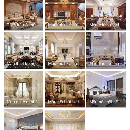
Thiết kế nội thất biệt thự mái thái tân cổ điển
Mẫu thiết kế nội thất biệt thự pháp 10m
Mẫu thiết kế nội thất gỗ nhà 3 tầng
Mẫu thiết kế nội thất biệt thự vinhomes 3 tầng
Mẫu thiết kế nội thất biệt thự màu trắng
Mẫu thiết kế nội thất châu âu cổ điển
Mẫu nội thất nhà vườn Châu Âu
Mẫu nội thất biệt thự Châu Âu kiểu Pháp
Mẫu nội thất gỗ óc chó biệt thự