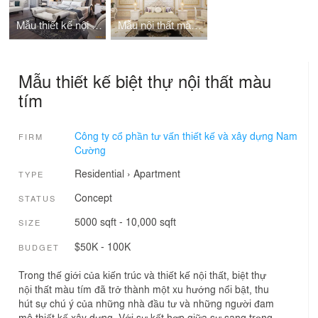
Mẫu thiết kế nội thất biệt thự vinhomes riverside
Mẫu nội thất màu trắng tân cổ điển cho biệt thự
Mẫu thiết kế biệt thự nội thất màu
tím
Công ty cổ phần tư vấn thiết kế và xây dựng Nam
FIRM
Cường
Residential
›
Apartment
TYPE
Concept
STATUS
5000 sqft - 10,000 sqft
SIZE
$50K - 100K
BUDGET
Trong thế giới của kiến trúc và thiết kế nội thất, biệt thự
nội thất màu tím đã trở thành một xu hướng nổi bật, thu
hút sự chú ý của những nhà đầu tư và những người đam
mê thiết kế xây dựng. Với sự kết hợp giữa sự sang trọng