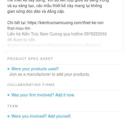
và sự sáng tạo, các mẫu thiết kế này mang lại không
gian sống độc đáo và đẳng cấp.
Chi tiết tại: https://kientrucnamcuong.com/thiet-ke-noi-
that-mau-tim
Liên hệ Kiến Trúc Nam Cường qua hotline 0976222555
để được tư vấn.
#kientrucnamcuongvn #kientrucnamcuong #kientruc
#architecture #architecturedesign #NCDC
PRODUCT SPEC SHEET
Were your products used?
Join as a manufacturer to add your products.
COLLABORATING FIRMS
Was your firm involved? Add it now.
TEAM
Were you involved? Add yourself.