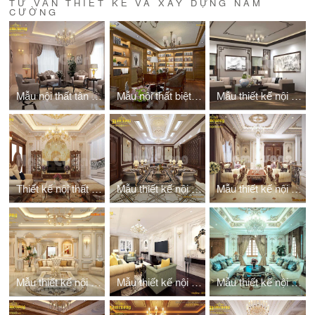
TƯ VẤN THIẾT KẾ VÀ XÂY DỰNG NAM
CƯỜNG
Mẫu nội thất tân cổ điển nhà 3 tầng
Mẫu nội thất biệt thự gỗ tự nhiên
Mẫu thiết kế nội thất biệt thự đẹp 2 tầng
Thiết kế nội thất biệt thự 4 tầng kiểu Pháp
Mẫu thiết kế nội thất biệt thự pháp 2 tầng
Mẫu thiết kế nội thất biệt thự pháp 250m2
Mẫu thiết kế nội thất nhà kiểu pháp
Mẫu thiết kế nội thất nhà ống 5m
Mẫu thiết kế nội thất 3 tầng 2 mặt tiền tân cổ điển