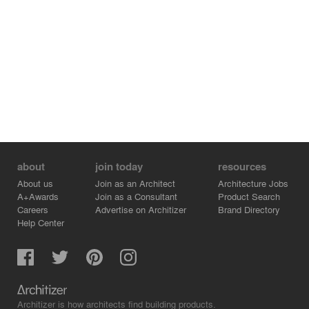
about
join today
resources
About us
Join as an Architect
Architecture Jobs
A+Awards
Join as a Consultant
Product Search
Careers
Advertise on Architizer
Brand Directory
Help Center
Architizer is how architects find building products.