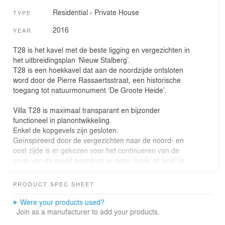
Residential
›
Private House
TYPE
2016
YEAR
T28 is het kavel met de beste ligging en vergezichten in
het uitbreidingsplan ‘Nieuw Stalberg’.
T28 is een hoekkavel dat aan de noordzijde ontsloten
word door de Pierre Rassaertsstraat, een historische
toegang tot natuurmonument ‘De Groote Heide’.
Villa T28 is maximaal transparant en bijzonder
functioneel in planontwikkeling.
Enkel de kopgevels zijn gesloten.
Geïnspireerd door de vergezichten naar de noord- en
oost zijde is er gekozen voor het continueren van de
vorm van de gevel waardoor er geen ‘hoek’ of ‘knik’ in
de straatgevel zit. Deze continuïteit past ook perfect bij
de transparante plattegrond.
PRODUCT SPEC SHEET
Minimalisme en vorm & functie zijn belangrijke
Were your products used?
overwegingen die het ontwerp bepalen.
Join as a manufacturer to add your products.
Materialisatie is radicaal, bijna maniakaal doorgezet in