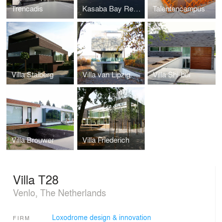
Trencadis
Kasaba Bay Resort
Talentencampus
Villa Stalberg
Villa van Lipzig
Villa Shi-bui
Villa Brouwer
Villa Friederich
Villa T28
Venlo, The Netherlands
Loxodrome design & innovation
FIRM