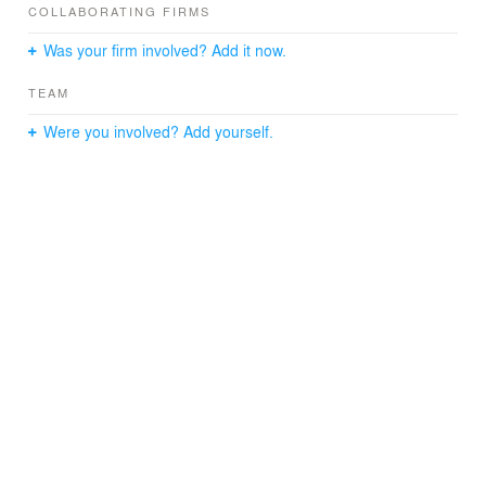
de detaillering.
COLLABORATING FIRMS
Was your firm involved? Add it now.
TEAM
Were you involved? Add yourself.