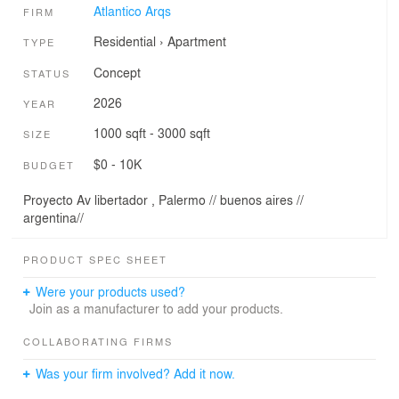
Atlantico Arqs
FIRM
Residential
›
Apartment
TYPE
Concept
STATUS
2026
YEAR
1000 sqft - 3000 sqft
SIZE
$0 - 10K
BUDGET
Proyecto Av libertador , Palermo // buenos aires //
argentina//
PRODUCT SPEC SHEET
Were your products used?
Join as a manufacturer to add your products.
COLLABORATING FIRMS
Was your firm involved? Add it now.