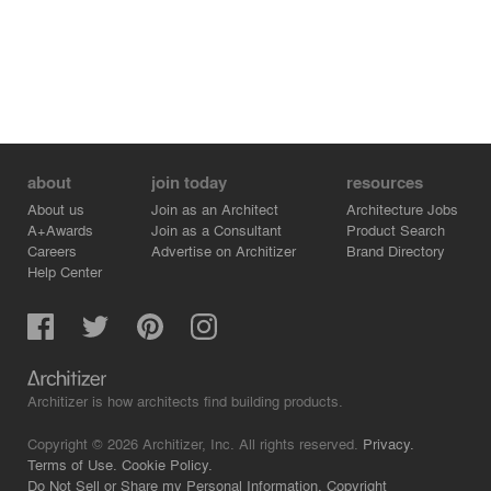
about
join today
resources
About us
Join as an Architect
Architecture Jobs
A+Awards
Join as a Consultant
Product Search
Careers
Advertise on Architizer
Brand Directory
Help Center
Architizer is how architects find building products.
Copyright © 2026 Architizer, Inc. All rights reserved.
Privacy.
Terms of Use.
Cookie Policy.
Do Not Sell or Share my Personal Information.
Copyright