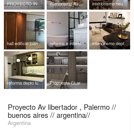
PROYECTO INTERIORISMO AVIVIA , BREAL , MEXICO // ATLANTICO ARQS
interiorismo A+S// aldea zama tulum // ATLANTICOARQS
interiorismo neuchatel // polanco // cdmx // atlanticoarqs
hall edificio juan racine // polanco // cdmx // atlanticoarqs
reforma e interiorismo depto san telmo // buenos aires // atlanticoarqs
interiorismo depto neuchatel // polanco // cdmx / atlanticoarqs
reforma depto luis maria campos // belgrano// buenos aires // atlanticoarqs
Propuesta CLark , en departamento torre avivia ,atlanticoarqs
Proyecto Av libertador , Palermo //
buenos aires // argentina//
Argentina