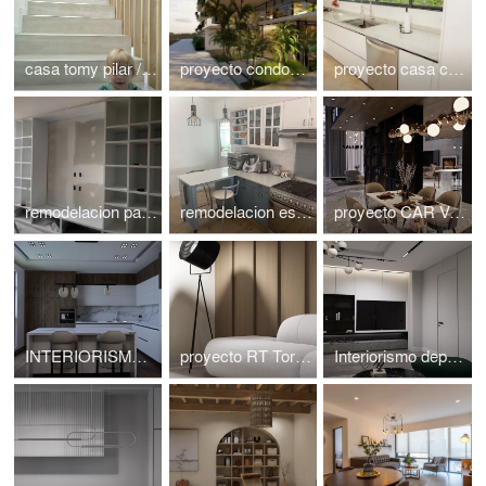
casa tomy pilar // buenos aires // atlantico arqs
proyecto condominio playa del carmen // atlanticoarqs
proyecto casa colombia // barranquilla // atlanticoarqs
remodelacion parques polanco // cdmx // atlanticoarqs
remodelacion esmeralda // mexico // cdmx // atlanticoarqs
proyecto CAR VALLE DE BRAVO // MEXICO// atlantico arqs
INTERIORISMO T+L PARQUES POLOANCO atlanticoarqs
proyecto RT Torre Central Park , Bosque real // Mexico
Interiorismo depart. le Park ,buenos aires atlanticoarqs