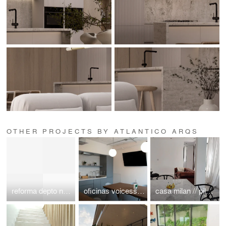
OTHER PROJECTS BY ATLANTICO ARQS
reforma depto neuchatel //cdmx//polanco// atlanticoarqs
oficinas voicess// polanco / atlantico arqs
casa milan // pilar // buenos aires // argentina // atlanticoarqs