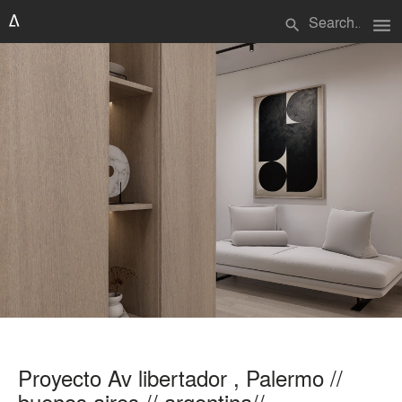
menu
search
Proyecto Av libertador , Palermo //
buenos aires // argentina//