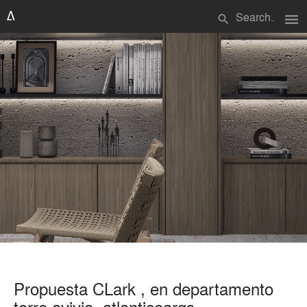
menu
search
Propuesta CLark , en departamento
torre avivia ,atlanticoarqs