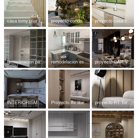
casa tomy pilar // buenos aires // atlantico arqs
proyecto condominio playa del carmen // atlanticoarqs
proyecto casa colombia // barranquilla // atlanticoarqs
remodelacion parques polanco // cdmx // atlanticoarqs
remodelacion esmeralda // mexico // cdmx // atlanticoarqs
proyecto CAR VALLE DE BRAVO // MEXICO// atlantico arqs
INTERIORISMO T+L PARQUES POLOANCO atlanticoarqs
Proyecto Av libertador , Palermo // buenos aires // argentina//
proyecto RT Torre Central Park , Bosque real // Mexico