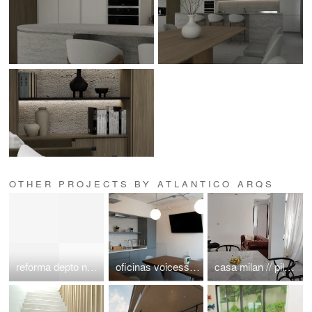
OTHER PROJECTS BY ATLANTICO ARQS
reforma depto neuchatel //cdmx//polanco// atlanticoarqs
oficinas voicess// polanco / atlantico arqs
casa milan // pilar // buenos aires // argentina // atlanticoarqs