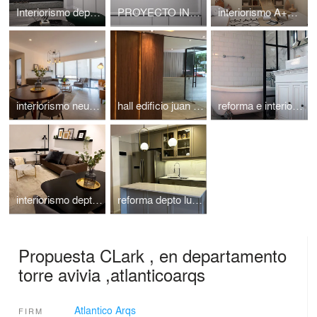
Interiorismo depart. le Park ,buenos aires atlanticoarqs
PROYECTO INTERIORISMO AVIVIA , BREAL , MEXICO // ATLANTICO ARQS
interiorismo A+S// aldea zama tulum // ATLANTICOARQS
interiorismo neuchatel // polanco // cdmx // atlanticoarqs
hall edificio juan racine // polanco // cdmx // atlanticoarqs
reforma e interiorismo depto san telmo // buenos aires // atlanticoarqs
interiorismo depto neuchatel // polanco // cdmx / atlanticoarqs
reforma depto luis maria campos // belgrano// buenos aires // atlanticoarqs
Propuesta CLark , en departamento
torre avivia ,atlanticoarqs
Atlantico Arqs
FIRM