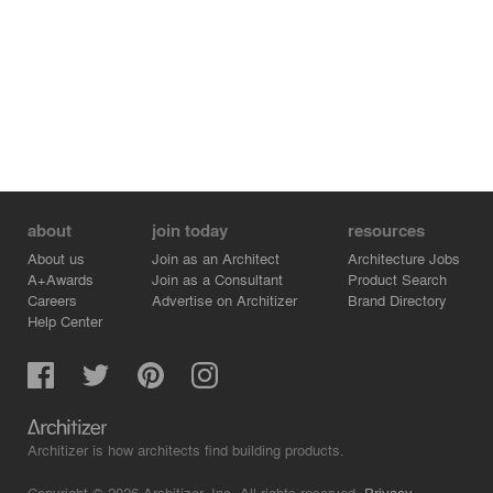
about
join today
resources
About us
Join as an Architect
Architecture Jobs
A+Awards
Join as a Consultant
Product Search
Careers
Advertise on Architizer
Brand Directory
Help Center
Architizer is how architects find building products.
Copyright © 2026 Architizer, Inc. All rights reserved.
Privacy.