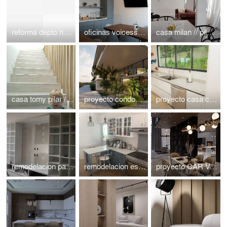
reforma depto neuchatel //cdmx//polanco// atlanticoarqs
oficinas voicess// polanco / atlantico arqs
casa milan // pilar // buenos aires // argentina // atlanticoarqs
casa tomy pilar // buenos aires // atlantico arqs
proyecto condominio playa del carmen // atlanticoarqs
proyecto casa colombia // barranquilla // atlanticoarqs
remodelacion parques polanco // cdmx // atlanticoarqs
remodelacion esmeralda // mexico // cdmx // atlanticoarqs
proyecto CAR VALLE DE BRAVO // MEXICO// atlantico arqs