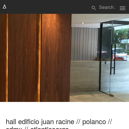
menu
search
hall edificio juan racine // polanco //
cdmx // atlanticoarqs