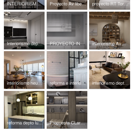
INTERIORISMO T+L PARQUES POLOANCO atlanticoarqs
Proyecto Av libertador , Palermo // buenos aires // argentina//
proyecto RT Torre Central Park , Bosque real // Mexico
Interiorismo depart. le Park ,buenos aires atlanticoarqs
PROYECTO INTERIORISMO AVIVIA , BREAL , MEXICO // ATLANTICO ARQS
interiorismo A+S// aldea zama tulum // ATLANTICOARQS
interiorismo neuchatel // polanco // cdmx // atlanticoarqs
reforma e interiorismo depto san telmo // buenos aires // atlanticoarqs
interiorismo depto neuchatel // polanco // cdmx / atlanticoarqs
reforma depto luis maria campos // belgrano// buenos aires // atlanticoarqs
Propuesta CLark , en departamento torre avivia ,atlanticoarqs