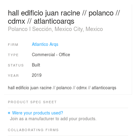
hall edificio juan racine // polanco //
cdmx // atlanticoarqs
Polanco I Sección, Mexico City, Mexico
Atlantico Arqs
FIRM
Commercial
›
Office
TYPE
Built
STATUS
2019
YEAR
hall edificio juan racine // polanco // cdmx // atlanticoarqs
PRODUCT SPEC SHEET
Were your products used?
Join as a manufacturer to add your products.
COLLABORATING FIRMS