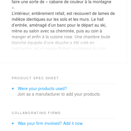
faire une sorte de « cabane de couleur à la montagne
».
L’intérieur, entièrement refait, est recouvert de lames de
mélèze identiques sur les sols et les murs. Le hall
d’entrée, aménagé d’un banc pour le départ au ski,
mène au salon avec sa cheminée, puis au coin à
manger et enfin à la cuisine rose. Une chambre toute
blanche équipée d’une douche a été créé en
mezzanine, tel un nuage flottant au-dessus du coin
repas. Au rez-inférieur, les trois chambres ont chacune
leur wc/douche et leur propre couleur. Un sauna a été
intégré en relation avec la grande salle de bain.
PRODUCT SPEC SHEET
Were your products used?
Join as a manufacturer to add your products.
COLLABORATING FIRMS
Was your firm involved? Add it now.