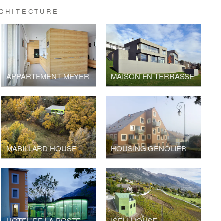
CHITECTURE
APPARTEMENT MEYER
MAISON EN TERRASSE
MABILLARD HOUSE
HOUSING GENOLIER
HOTEL DE LA POSTE
ISELI HOUSE