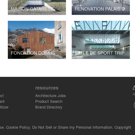
MAISON CATANESE
RENOVATION PALAIS DE JUSTICE
FONDATION DOMUS
SALLE DE SPORT TRIPLE
resources
A
ct
Architecture Jobs
ant
Product Search
tizer
Brand Directory
se.
Cookie Policy.
Do Not Sell or Share my Personal Information.
Copyright