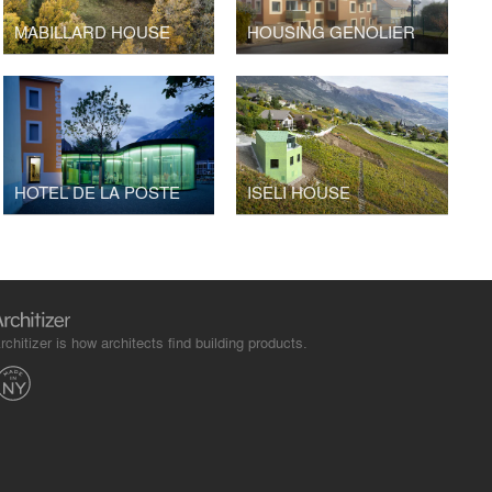
MABILLARD HOUSE
HOUSING GENOLIER
HOTEL DE LA POSTE
ISELI HOUSE
rchitizer is how architects find building products.