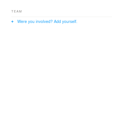
Collaboration with Savioz Fabrizzi Architectes
TEAM
Were you involved? Add yourself.