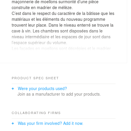
maçonnerie de moellons surmonté d’une pièce
construite en madrier de mélèze.
C’est dans le respect du caractère de la bâtisse que les
matériaux et les éléments du nouveau programme
trouvent leur place. Dans le niveau enterré se trouve la
cave à vin. Les chambres sont disposées dans le
niveau intermédiaire et les espaces de jour sont dans
l’espace supérieur du volume.
Les façades en moellons sont décrépies et le madrier
maintenu afin de mettre en valeur le caractère de la
bâtisse. Les nouvelles fenêtres dans la partie pierre
sont affleurées à la façade afin de renforcer le
caractère massif du soubassement tandis que dans la
partie bois elles sont affleurées à l'intérieur afin
PRODUCT SPEC SHEET
d'alléger le volume et de marquer les trous.
Were your products used?
A l’intérieur, la maison est entièrement isolée. Les
Join as a manufacturer to add your products.
revêtements des parois expriment la nature du
matériau de façade : doublage en lames de mélèze
dans le séjour et panneaux agglomérés liés au ciment
dans la cuisine et les chambres. Les sols sont
COLLABORATING FIRMS
également traités ainsi : une chape cirée dans la
Was your firm involved? Add it now.
cuisine et les chambres tandis que le séjour a conservé
son plancher d’origine.