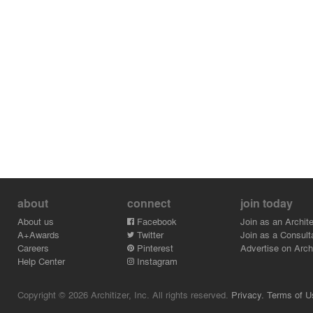
about
connect
join today
About us
Facebook
Join as an Archite
A+Awards
Twitter
Join as a Consult
Careers
Pinterest
Advertise on Archi
Help Center
Instagram
Copyright © 2026 Architizer, Inc. All rights reserved.
Privacy.
Terms of U