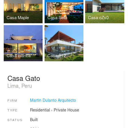
Casa Maple
Casa Seta
Casa oZs0
Casa Blanca
Casa P12
Casa Gato
Lima, Peru
Martin Dulanto Arquitecto
FIRM
Residential
›
Private House
TYPE
Built
STATUS