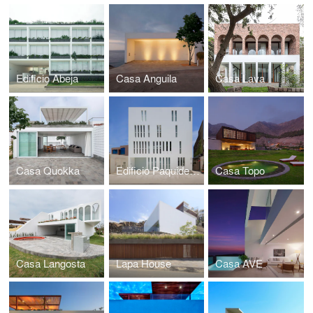
Edificio Abeja
Casa Anguila
Casa Lava
Casa Quokka
Edificio Paquidermo
Casa Topo
Casa Langosta
Lapa House
Casa AVE