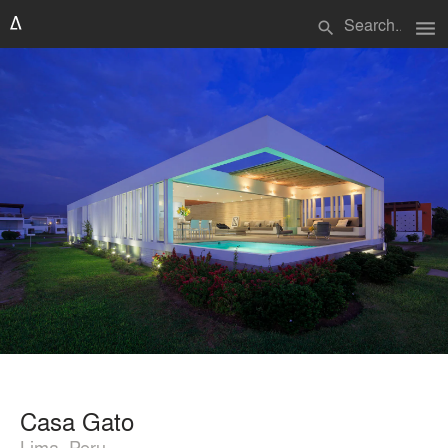
menu
search
Casa Gato
Lima, Peru