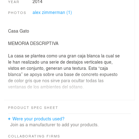
2014
YEAR
alex zimmerman (1)
PHOTOS
Casa Gato
MEMORIA DESCRIPTIVA
La casa se plantea como una gran caja blanca la cual se
le han realizado una serie de destajos verticales que,
vistos en conjunto, generan una textura. Esta “caja
blanca” se apoya sobre una base de concreto expuesto
de color gris que nos sirve para ocultar todas las
ventanas de los ambientes del sótano.
La casa cuenta con 3 fachadas, y el tratamiento de cada
una de ellas exprésalo que hay en su interior. La
PRODUCT SPEC SHEET
fachada principal se plantea totalmente abierta para que
los ambientes sociales tengan una vista completa hacia
Were your products used?
el horizonte. La fachada lateral muestra una transición
Join as a manufacturer to add your products.
“de lo abierto hacia lo cerrado”, pues va de la zona
social (derecha) hacia la zona privada de la casa
COLLABORATING FIRMS