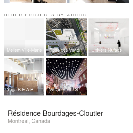
OTHER PROJECTS BY ADHOC
Mellem Ville-Marie
Rose des Vents
Univers Nuface
Yoga B.E.A.R.
Vol-au-vent - S.P.O.T.
Résidence Bourdages-Cloutier
Montreal, Canada