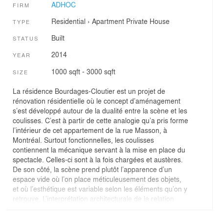
ADHOC
FIRM
Residential
›
Apartment
Private House
TYPE
Built
STATUS
2014
YEAR
1000 sqft - 3000 sqft
SIZE
La résidence Bourdages-Cloutier est un projet de
rénovation résidentielle où le concept d’aménagement
s’est développé autour de la dualité entre la scène et les
coulisses. C’est à partir de cette analogie qu’a pris forme
l’intérieur de cet appartement de la rue Masson, à
Montréal. Surtout fonctionnelles, les coulisses
contiennent la mécanique servant à la mise en place du
spectacle. Celles-ci sont à la fois chargées et austères.
De son côté, la scène prend plutôt l’apparence d’un
espace vide où l’on place méticuleusement des objets,
et où l’esthétique est variable selon les éléments qu’on y
retrouve. L’interprétation architecturale de la relation
scène/coulisses se transpose dans la notion des
espaces servis/servants développée au milieu du 20e