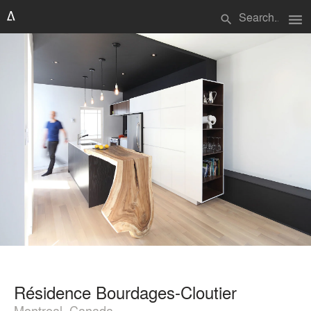
menu
search
Résidence Bourdages-Cloutier
Montreal, Canada