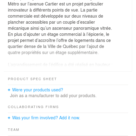
Métro sur l’avenue Cartier est un projet particulier
innovateur à différents points de vue. La partie
commerciale est développée sur deux niveaux de
plancher accessibles par un couple d’escalier
mécanique ainsi qu’un ascenseur panoramique vitrée.
En plus d’ajouter un étage commercial à l’épicerie, le
projet permet d’accroître l’offre de logements dans ce
quartier dense de la Ville de Québec par l’ajout de
quatre propriétés sur un étage supplémentaire.
L’agrandissement de l’édifice a été réalisé en hauteur :
ajout de deux étages, car l’ancien bâtiment occupait la
totalité de la parcelle. Le système d’enveloppe et de
PRODUCT SPEC SHEET
structure a été conçu de façon optimale, afin de réaliser
rapidement le projet et de rencontrer les courts délais de
Were your products used?
l’échéancier. De par son caractère neuf et
Join as a manufacturer to add your products.
contemporain, les concepteurs ont misé sur une
fenestration généreuse pour la partie commerciale, ce
COLLABORATING FIRMS
qui a pour effet de d’augmenter le lien avec la vie
Was your firm involved? Add it now.
urbaine et d’offrir une visibilité et une transparence
accrue.
TEAM