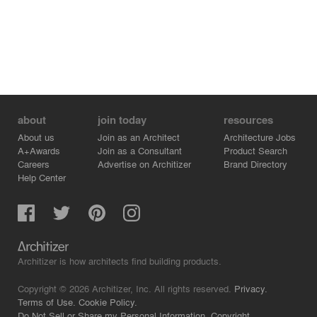
about
join today
resources
About us
Join as an Architect
Architecture Jobs
A+Awards
Join as a Consultant
Product Search
Careers
Advertise on Architizer
Brand Directory
Help Center
Architizer is how architects find building products.
Copyright © 2026 Architizer, Inc. All rights reserved.
Privacy.
Terms of Use.
Cookie Policy.
Do Not Sell or Share my Personal Information.
Copyright