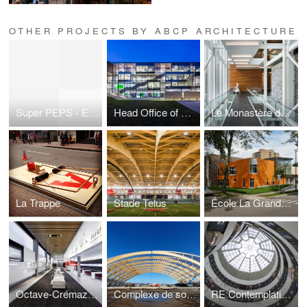
OTHER PROJECTS BY ABCP ARCHITECTURE
Super PEPS - Expension
Head Office of Caisse Desjardins de Lévis
Le Monastère des Augustines
La Trappe
Stade Telus
École La Grande Hermine
Octave-Crémazie Hall Foyer
Complexe de soccer du parc Chauveau
RE:Contemplating the Void - Guggenheim Museum NY Intervention Competition - Screening the void