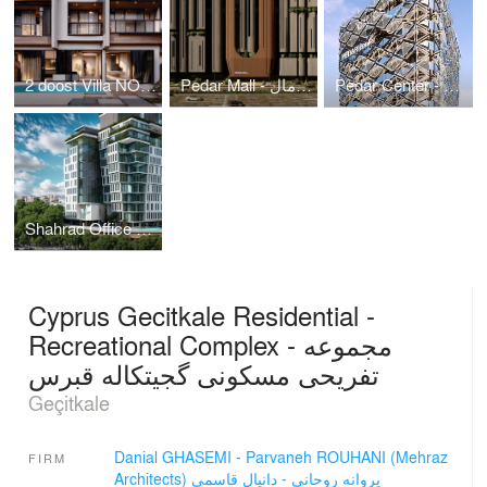
Pedar Center - پدرسنتر
Pedar Mall - پدرمال
2 doost Villa NO.1 - ویلای دو دوست شماره یک
Shahrad Office Tower - برج اداری شهراد
Cyprus Gecitkale Residential -
Recreational Complex - مجموعه
تفریحی مسکونی گجیتکاله قبرس
Geçitkale
Danial GHASEMI - Parvaneh ROUHANI (Mehraz
FIRM
Architects) پروانه روحانی - دانیال قاسمی