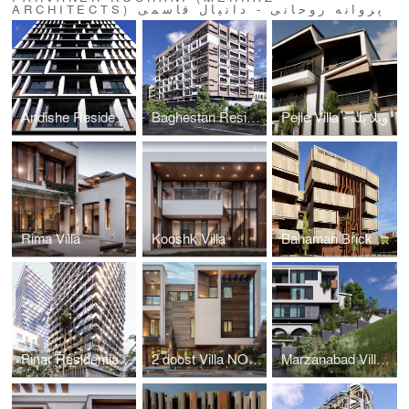
ARCHITECTS) پروانه روحانی - دانیال قاسمی
Andishe Residential Complex
Baghestan Residential
Pelle Villa - ویلا پله
Rima Villa
Kooshk Villa
Bahaman Brick Office - دفتر مرکزی آجر بهامان
Marzanabad Villa - ویلا مرزن آباد
2 doost Villa NO.2 - ویلای دو دوست شماره دو
Pinar Residential and Commercial Twin Towers - برج های دوقلو تجاری مسکونی پینار