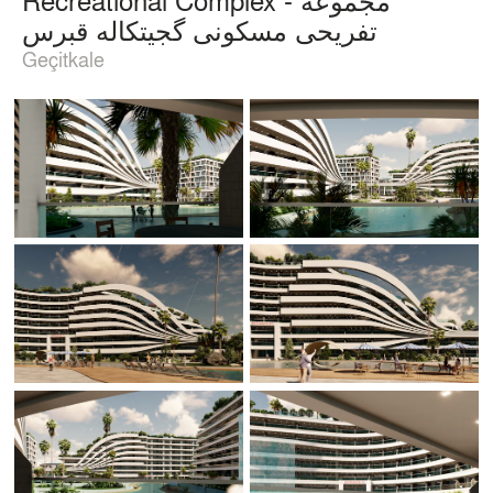
تفریحی مسکونی گجیتکاله قبرس
Geçitkale