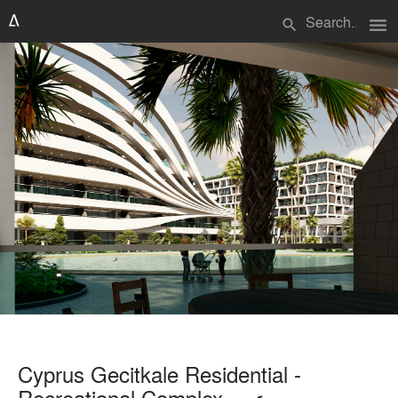
menu
search
Cyprus Gecitkale Residential -
Recreational Complex - مجموعه