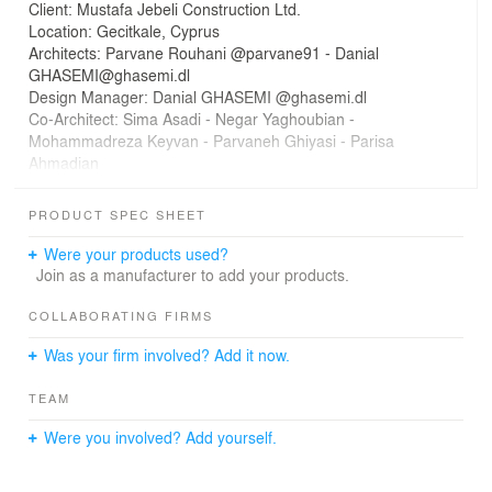
Client: Mustafa Jebeli Construction Ltd.
Location: Gecitkale, Cyprus
Architects: Parvane Rouhani @parvane91 - Danial
GHASEMI@ghasemi.dl
Design Manager: Danial GHASEMI @ghasemi.dl
Co-Architect: Sima Asadi - Negar Yaghoubian -
Mohammadreza Keyvan - Parvaneh Ghiyasi - Parisa
Ahmadian
rendering: Ashkan Asadollahi
Maqquet: Eng. Adel Farzam
PRODUCT SPEC SHEET
گروه معماری مهراز
Were your products used?
مجموعه مسکونی گجیتکاله
Join as a manufacturer to add your products.
کارفرما: گروه ساختمانی مصطفی جبلی
محل پروژه : گجیتکاله، قبرس
COLLABORATING FIRMS
زیربنا: 270/000 متر مربع
Was your firm involved? Add it now.
معمار: دانیال قاسمی @ghasemi.dl ، پروانه روحانی
@parvane91
TEAM
مدیر طراحی: دانیال قاسمی @ghasemi.dl
گروه طراحی:
Were you involved? Add yourself.
سیما اسدی - نگار یعقوبیان - محمدرضا کیوان - پروانه قیاسی -
پریسا احمدیان
رندر: اشکان اسدالهی