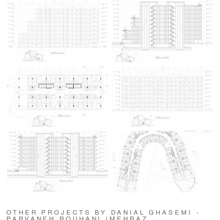
OTHER PROJECTS BY DANIAL GHASEMI -
PARVANEH ROUHANI (MEHRAZ