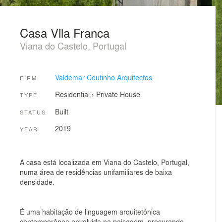
Casa Vila Franca
Viana do Castelo, Portugal
Valdemar Coutinho Arquitectos
FIRM
Residential
›
Private House
TYPE
Built
STATUS
2019
YEAR
A casa está localizada em Viana do Castelo, Portugal,
numa área de residências unifamiliares de baixa
densidade.
É uma habitação de linguagem arquitetónica
contemporânea envolvida na paisagem, procurando