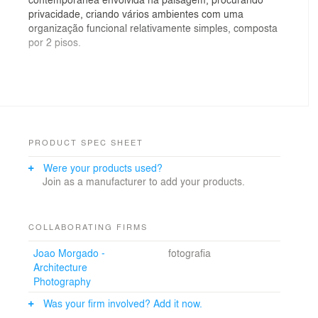
privacidade, criando vários ambientes com uma
organização funcional relativamente simples, composta
por 2 pisos.
Temos um piso térreo com vãos estrategicamente
projetados para o terreno, terreno no qual predominam
os espaços verdes. O exterior é levado para o interior
com diferentes molduras, criando relações únicas com
o jardim. Neste piso organizou-se predominantemente
PRODUCT SPEC SHEET
a área social designadamente a sala de estar e sala de
Were your products used?
jantar, instalação sanitária de serviço, cozinha e um
Join as a manufacturer to add your products.
escritório.
No piso superior estão dimensionados os quartos e
COLLABORATING FIRMS
instalações sanitárias, estando um dos quartos virado
Joao Morgado -
fotografia
para um jardim exterior colocado sobre a cobertura do
Architecture
rés-do-chão.
Photography
Was your firm involved? Add it now.