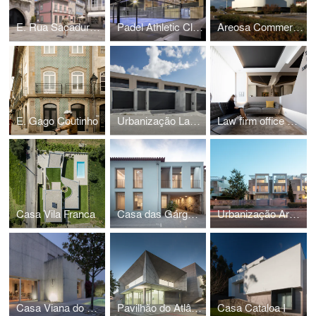
E. Rua Sacadura Cabral
Padel Athletic Club
Areosa Commercial Building
E. Gago Coutinho
Urbanização Lamosa
Law firm office Susana Pereira, Roberta Miotti and Rute de Sousa Reis
Casa Vila Franca
Casa das Gárgulas
Urbanização Areosa
Casa Viana do Castelo II
Pavilhão do Atlântico
Casa Cataloa I