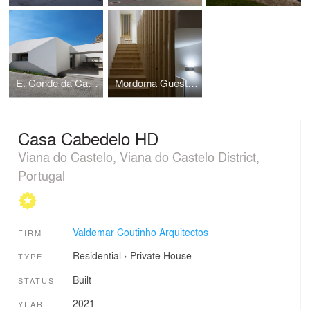
E. Conde da Carreira
Mordoma Guest House
Casa Cabedelo HD
Viana do Castelo, Viana do Castelo District,
Portugal
Valdemar Coutinho Arquitectos
FIRM
Residential
›
Private House
TYPE
Built
STATUS
2021
YEAR