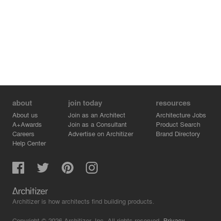
about
join today
resources
About us
Join as an Architect
Architecture Jobs
A+Awards
Join as a Consultant
Product Search
Careers
Advertise on Architizer
Brand Directory
Help Center
Architizer is how architects find building products.
Copyright © 2026 Architizer, Inc. All rights reserved.
Privacy.