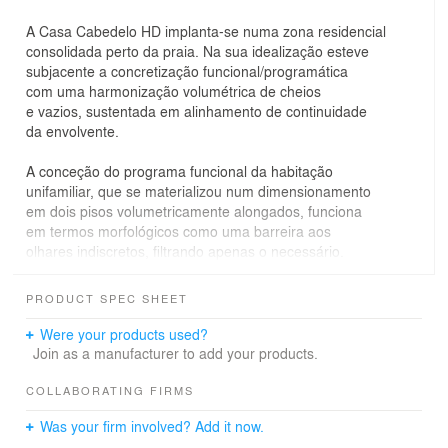
A Casa Cabedelo HD implanta-se numa zona residencial
consolidada perto da praia. Na sua idealização esteve
subjacente a concretização funcional/programática
com uma harmonização volumétrica de cheios
e vazios, sustentada em alinhamento de continuidade
da envolvente.
A conceção do programa funcional da habitação
unifamiliar, que se materializou num dimensionamento
em dois pisos volumetricamente alongados, funciona
em termos morfológicos como uma barreira aos
olhares indiscretos, filtrando apenas o necessário.
A compartimentação da casa, tendo como base a sua
articulação funcional, abre-se para o exterior de forma
PRODUCT SPEC SHEET
controlada, realçando a profundidade visual do jardim.
Were your products used?
Por último, os 2 pisos favorecem a contemplação,
Join as a manufacturer to add your products.
permitem desfrutar de momentos distintos, numa
manifestação de aspetos multissensoriais, na relação
COLLABORATING FIRMS
com a envolvente, nas vistas, luz e brisa do mar.
Was your firm involved? Add it now.