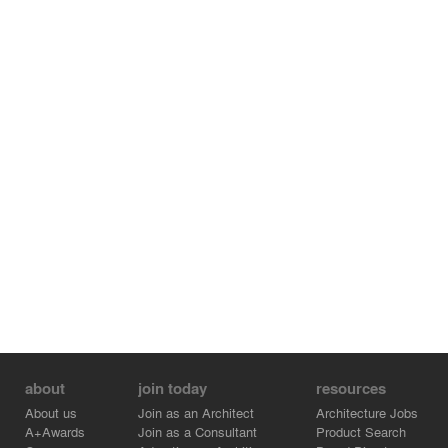
Rómulo Moya Peralta, arq.
about
join today
resources
About us
Join as an Architect
Architecture Jobs
A+Awards
Join as a Consultant
Product Search