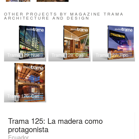
OTHER PROJECTS BY MAGAZINE TRAMA
ARCHITECTURE AND DESIGN
Trama 129: Nueva arquitectura internacional
Trama 128: Casas Latinoamericanas
Trama 127: Tipologías y desafíos
Trama 126: Casas en Ecuador: últimas tendencias
Trama 125: La madera como
protagonista
Ecuador