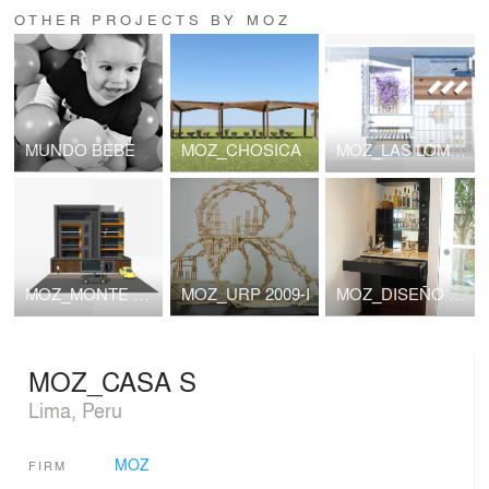
OTHER PROJECTS BY MOZ
MUNDO BEBE
MOZ_CHOSICA
MOZ_LAS LOMAS DEL MAR
MOZ_MONTE DE OCA
MOZ_URP 2009-I
MOZ_DISEÑO DE MUEBLES
MOZ_CASA S
Lima, Peru
MOZ
FIRM