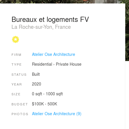
Bureaux et logements FV
La Roche-sur-Yon, France
Atelier Ose Architecture
FIRM
Residential
›
Private House
TYPE
Built
STATUS
2020
YEAR
0 sqft - 1000 sqft
SIZE
$100K - 500K
BUDGET
Atelier Ose Architecture (9)
PHOTOS