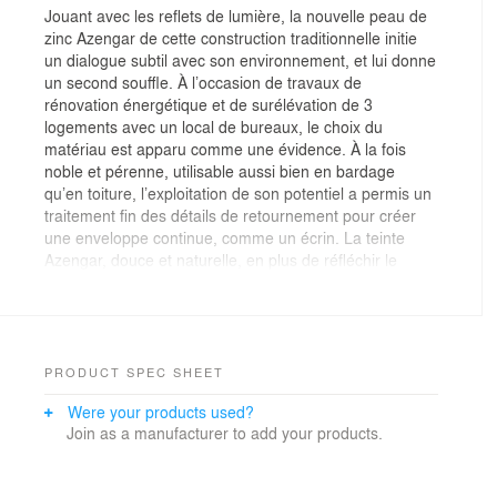
Jouant avec les reflets de lumière, la nouvelle peau de
zinc Azengar de cette construction traditionnelle initie
un dialogue subtil avec son environnement, et lui donne
un second souffle. À l’occasion de travaux de
rénovation énergétique et de surélévation de 3
logements avec un local de bureaux, le choix du
matériau est apparu comme une évidence. À la fois
noble et pérenne, utilisable aussi bien en bardage
qu’en toiture, l’exploitation de son potentiel a permis un
traitement fin des détails de retournement pour créer
une enveloppe continue, comme un écrin. La teinte
Azengar, douce et naturelle, en plus de réfléchir le
contexte, est sensible aux variations d’ambiances et
change légèrement de coloration au gré des conditions
météorologiques.
L’étage est entièrement isolé par l’extérieur, et la
PRODUCT SPEC SHEET
modification de charpente côté Nord dégage un nouvel
Were your products used?
espace, totalement réaménagé. On compte au total un
Join as a manufacturer to add your products.
T4, deux T1 ainsi que des bureaux, délimité par un
élément mobilier épais qui intégrant tantôt des
étagères, tantôt une kitchenette, l’accès à une salle-de-