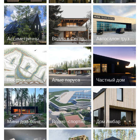
Ассиметричный дом
Вилла в Сестрорецке
Автосалон грузовых автомобилей
Поселок
Алые паруса
Частный дом
Мини дом-баня
Водно -спортивная станция МО РФ
Дом Амбар