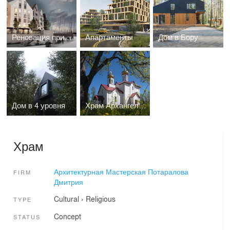
Реновация прибрежной территории Рыбная деревня. 2
Апартаменты
Дом в Бору
Дом в 4 уровня
Храм Архангела Михаила
Храм
Архитектурная Мастерская Потаралова
FIRM
Дмитрия
Cultural
›
Religious
TYPE
Concept
STATUS