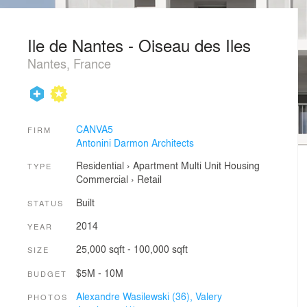
Ile de Nantes - Oiseau des Iles
Nantes, France
CANVA5
FIRM
Antonini Darmon Architects
Residential
›
Apartment
Multi Unit Housing
TYPE
Commercial
›
Retail
Built
STATUS
2014
YEAR
25,000 sqft - 100,000 sqft
SIZE
$5M - 10M
BUDGET
Alexandre Wasilewski (36),
Valery
PHOTOS