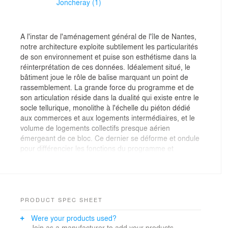
Joncheray (1)
A l'instar de l'aménagement général de l'île de Nantes,
notre architecture exploite subtilement les particularités
de son environnement et puise son esthétisme dans la
réinterprétation de ces données. Idéalement situé, le
bâtiment joue le rôle de balise marquant un point de
rassemblement. La grande force du programme et de
son articulation réside dans la dualité qui existe entre le
socle tellurique, monolithe à l'échelle du piéton dédié
aux commerces et aux logements intermédiaires, et le
volume de logements collectifs presque aérien
émergeant de ce bloc. Ce dernier se déforme et ondule
pour différencier les fonctions du programme et
permettre leur identification.Résolument terrien, lié au
sol, confondu au terroir, il est le lien entre les
logements, la ville et leurs usagers. Volume élancé vers
le ciel par une pointe affirmée telle une proue, le
bâtiment de logements collectifs se revendique simple
PRODUCT SPEC SHEET
et fort. Reprenant la trame urbaine, la façade reçoit un
Were your products used?
système de peau, sorte de moucharabieh vivant,
Join as a manufacturer to add your products.