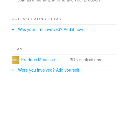
alternant les pleins, les vides et les mouvements des
volets au gré des habitants.
COLLABORATING FIRMS
Was your firm involved? Add it now.
TEAM
Frederic Meurisse
3D visualisations
Were you involved? Add yourself.