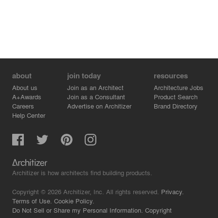
about
join today
resources
About us
Join as an Architect
Architecture Jobs
A+Awards
Join as a Consultant
Product Search
Careers
Advertise on Architizer
Brand Directory
Help Center
Architizer is how architects find building products.
Copyright © 2026 Architizer, Inc. All rights reserved.
Privacy.
Terms of Use.
Cookie Policy.
Do Not Sell or Share my Personal Information.
Copyright