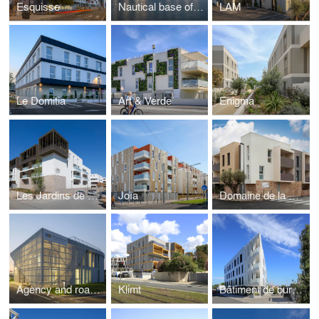
Esquisse
Nautical base of Sète
LAM
Le Domitia
Art & Verde
Enigma
Les Jardins de Brennus
Joïa
Domaine de la Coustaude
Agency and road centre in Carpentras
Klimt
Bâtiment de bureaux, le "A" à Lattes (34)