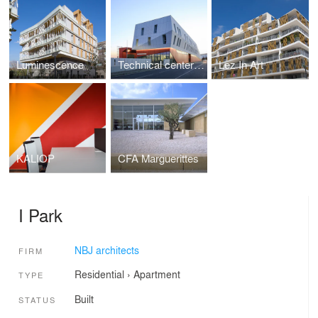
Luminescence
Technical center in Blagnac
Lez In Art
KALIOP
CFA Marguerittes
I Park
NBJ architects
FIRM
Residential
›
Apartment
TYPE
Built
STATUS