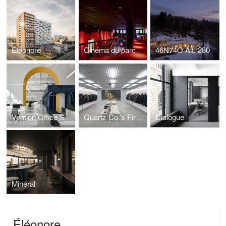
Éléonore
Cinéma du parc
46N74O Alt. 280
Vention Office Space
Quartz Co.’s First Boutique
Dialogue
Minéral
Éléonore