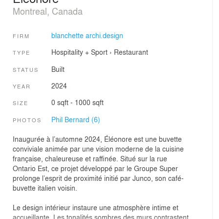
Montreal, Canada
blanchette archi.design
FIRM
Hospitality + Sport
›
Restaurant
TYPE
Built
STATUS
2024
YEAR
0 sqft - 1000 sqft
SIZE
Phil Bernard (6)
PHOTOS
Inaugurée à l’automne 2024, Éléonore est une buvette
conviviale animée par une vision moderne de la cuisine
française, chaleureuse et raffinée. Situé sur la rue
Ontario Est, ce projet développé par le Groupe Super
prolonge l’esprit de proximité initié par Junco, son café-
buvette italien voisin.
Le design intérieur instaure une atmosphère intime et
accueillante. Les tonalités sombres des murs contrastent