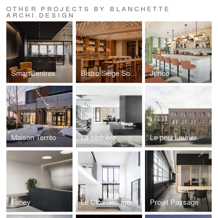
OTHER PROJECTS BY BLANCHETTE
ARCHI.DESIGN
SmartCentres
Bistro Siège Social
Junco
Maison Territo
La cèdrière
Le petit Laurier
Fahey
Le Clos des merises
Projet Paysage