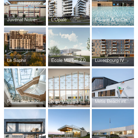
Juvénat Notre-Dame (agrandissement)
L'Opale
Piscine À-la-Claire-Fontaine
Le Saphir
École Maribel 2.0
Luxenbourg IV
Palais de Justice de Rimouski
New Manawan Elementary School
Métis Beach intermediate school