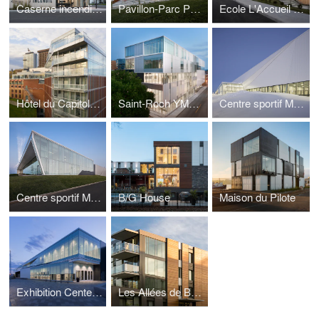
Caserne incendie de St-Apollinaire
Pavillon-Parc Pointe de la Martinière
Ecole L'Accueil 2.0
Hôtel du Capitole de Québec
Saint-Roch YMCA Community Center
Centre sportif Marc-Simoneau phase 2 | Soccer
Centre sportif Marc-Simoneau phase 1 | Arena
B/G House
Maison du Pilote
Exhibition Center of Drummondville
Les Allées de Bellevue Phases 1 et 2