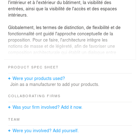
l'intérieur et à l'extérieur du bâtiment, la visibilité des
entrées, ainsi que la visibilité de l'accès et des espaces
intérieurs.
Globalement, les termes de distinction, de flexibilité et de
fonctionnalité ont guidé l'approche conceptuelle de la
proposition. Pour ce faire, l'architecture intègre les
notions de masse et de légèreté, afin de favoriser une
composition architecturale qui établit un dialogue entre
l'aspect massif du bâtiment existant et une volonté de
renouvellement. La volonté d'offrir une ambiance
PRODUCT SPEC SHEET
nordique et de développer une nouvelle composition
architecturale en revisitant les textures et les matériaux
Were your products used?
afin d'introduire une nouvelle relation avec le site et ses
Join as a manufacturer to add your products.
utilisateurs a également été exploitée dans la
conception. De plus, l'intégration de nouvelles sources
COLLABORATING FIRMS
de lumière naturelle a été une piste explorée pour
Was your firm involved? Add it now.
améliorer la qualité des ambiances intérieures. Enfin,
pour un bâtiment où le sentiment d'appartenance est
TEAM
important, des principes de signalétique ont été mis en
avant pour promouvoir une architecture distinctive qui
Were you involved? Add yourself.
serait associée aux équipes sportives de l'établissement.
Ainsi, des liens visuels et physiques sont établis dans