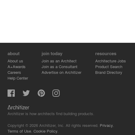
a sense of belonging is important, signage principles
were put forward to promote a distinctive architecture
that would be associated with the establishment's sports
teams. In this way, both visual and physical links are
established in the architectural approach to the building
and its environment.
about
join today
resources
About us
Join as an Architect
Architecture Jobs
A+Awards
Join as a Consultant
Product Search
Careers
Advertise on Architizer
Brand Directory
Help Center
Architizer is how architects find building products.
Copyright © 2026 Architizer, Inc. All rights reserved.
Privacy.
Terms of Use.
Cookie Policy.