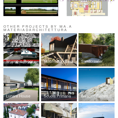
OTHER PROJECTS BY MA.A
MATERIADARCHITETTURA
Worms in Progress • Europan7 Winner
ModificaMontana
Sandcrawler
Lunare House
Scuola Primaria "A. Diaz"
Bivacco Fiamme Gialle