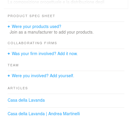
La composizione progettuale e la distribuzione degli
spazi interni, si traducono in ambienti spaziosi e
luminosi, caratterizzati dalla particolare forma stretta ed
PRODUCT SPEC SHEET
allungata del fabbricato.
Were your products used?
Join as a manufacturer to add your products.
COLLABORATING FIRMS
Was your firm involved? Add it now.
TEAM
Were you involved? Add yourself.
ARTICLES
Casa della Lavanda
Casa della Lavanda | Andrea Martinelli