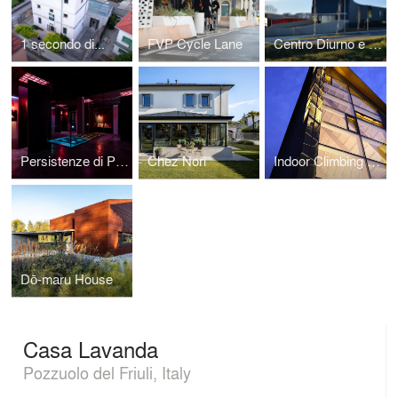
1 secondo di...
FVP Cycle Lane
Centro Diurno e Sede della Cooperativa Sociale ACLI
Persistenze di Pensiero
Chez Nori
Indoor Climbing Gym
Dō-maru House
Casa Lavanda
Pozzuolo del Friuli, Italy