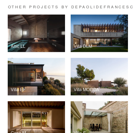
OTHER PROJECTS BY DEPAOLIDEFRANCESC
Attic LL
Villa DLM
Villa EF
Villa MODDA
Casa M
Villa S