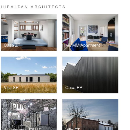
HIBALDAN ARCHITECTS
Casa ZT
MMMM Apartment
Villa SP
Casa PP
Allestimento JPLUS
Villa ET