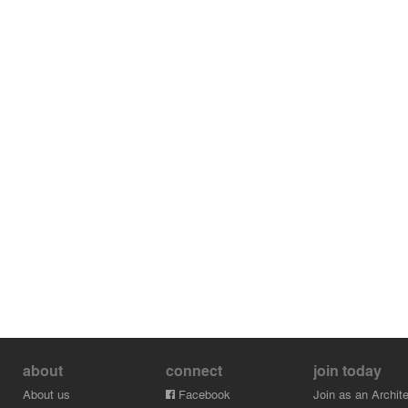
about
connect
join today
About us
Facebook
Join as an Archite