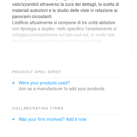
valorizzandoli attraverso la cura dei dettagli, la scelta di
materiali autoctoni e lo studio delle viste in relazione ai
panorami circostanti.
L’edificio attualmente si compone di tre unità abitative
con tipologia a duplex: nello specifico l’ampliamento si
sviluppa principalmente sul lato sud-est, in modo tale
da riequilibrare l’assetto planimetrico esistente.
L’ampliamento si compone di tre volumi dalle forme
semplici e pulite in aggetto sul prospetto sud-est
integrandosi con l’esistente per continuità di materiali e
per il trattamento degli stessi.
PRODUCT SPEC SHEET
Il primo volume, ricavato ampliando lo spazio giorno del
Were your products used?
piano terra a sud ed a est, costituisce il basamento e
Join as a manufacturer to add your products.
come tale viene rivestito con elementi in pietra locale a
conci irregolari con inserimento di fasce costituite da
elementi in porfido in continuità con il rivestimento
esistente: sul basamento si aprono delle ampie vetrate
COLLABORATING FIRMS
con scuri in legno di larice.
Was your firm involved? Add it now.
Il secondo volume è costituito da un parallelepipedo
trapezoidale in aggetto rispetto al basamento dove il
legno di larice andrà a costituire al tempo stesso