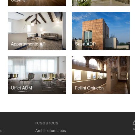
Appartamento AP
Casa ADP
Uffici ADM
Fellini Oniricon
resources
A
ct
Architecture Jobs