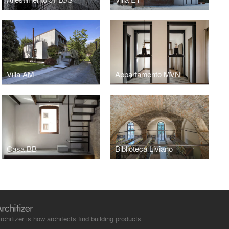
Villa AM
Appartamento MVN
Casa BB
Biblioteca Liviano
rchitizer is how architects find building products.