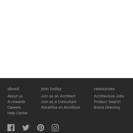
about
join today
resources
About us
Join as an Architect
Architecture Jobs
A+Awards
Join as a Consultant
Product Search
Careers
Advertise on Architizer
Brand Directory
Help Center