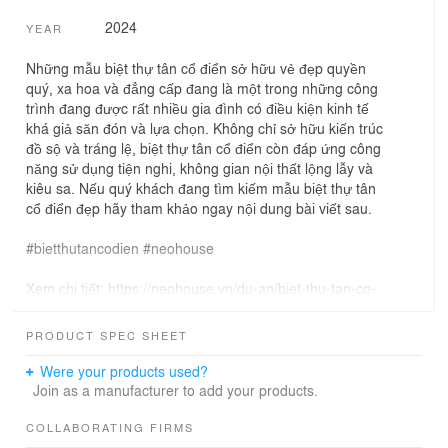
2024
YEAR
Những mẫu biệt thự tân cổ điển sở hữu vẻ đẹp quyền
quý, xa hoa và đẳng cấp đang là một trong những công
trình đang được rất nhiều gia đình có điều kiện kinh tế
khá giả săn đón và lựa chọn. Không chỉ sở hữu kiến trúc
đồ sộ và tráng lệ, biệt thự tân cổ điển còn đáp ứng công
năng sử dụng tiện nghi, không gian nội thất lộng lẫy và
kiêu sa. Nếu quý khách đang tìm kiếm mẫu biệt thự tân
cổ điển đẹp hãy tham khảo ngay nội dung bài viết sau.
#bietthutancodien #neohouse
Xem chi tiết: https://neohouse.vn/du-an/biet-thu-tan-co-
dien/
PRODUCT SPEC SHEET
Were your products used?
Join as a manufacturer to add your products.
COLLABORATING FIRMS