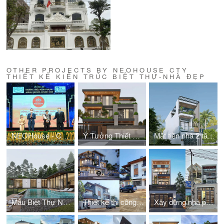
OTHER PROJECTS BY NEOHOUSE CTY
THIẾT KẾ KIẾN TRÚC BIỆT THỰ-NHÀ ĐẸP
NEOHouse - CN Phú Quốc
Ý Tưởng Thiết Kế Biệt Thự 3 Tầng Mặt Tiền 18m2 Hiện Đại Và Tinh Tế
Mặt tiền nhà 2 tầng đẹp phong cách hiện đại, tiện nghi vượt trội
Mẫu Biệt Thự Nghỉ Dưỡng Khung Thép Tiền Chế 230m2 Đẹp
Thiết kế thi công biệt thự phố 2 tầng 1 tum 98m2 4 phòng ngủ
Xây dựng nhà phố 3 tầng 5m 4 phòng ngủ 1 phòng thờ