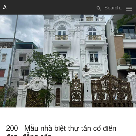
menu
search
200+ Mẫu nhà biệt thự tân cổ điển
đẹp, đẳng cấp