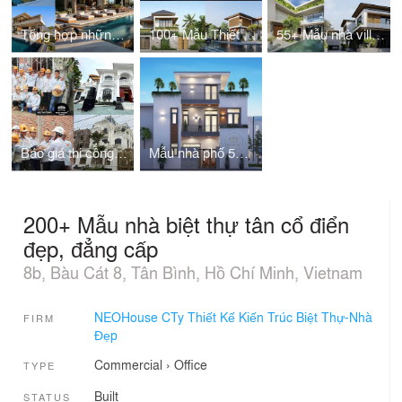
Tổng hợp những mẫu biệt thự nghỉ dưỡng đẹp đẳng cấp nhất
100+ Mẫu Thiết Kế Biệt Thự 2 Tầng Mái Thái Đẹp Mới
55+ Mẫu nhà villa đẹp, ấn tượng và đẳng cấp nhất 2024
Báo giá thi công biệt thự trọn gói giá rẻ nhất 2024
Mẫu nhà phố 5m 2 tầng 1 tum 4 phòng ngủ 1 phòng thờ tại Phú Quốc
200+ Mẫu nhà biệt thự tân cổ điển
đẹp, đẳng cấp
8b, Bàu Cát 8, Tân Bình, Hồ Chí Minh, Vietnam
NEOHouse CTy Thiết Kế Kiến Trúc Biệt Thự-Nhà
FIRM
Đẹp
Commercial
›
Office
TYPE
Built
STATUS