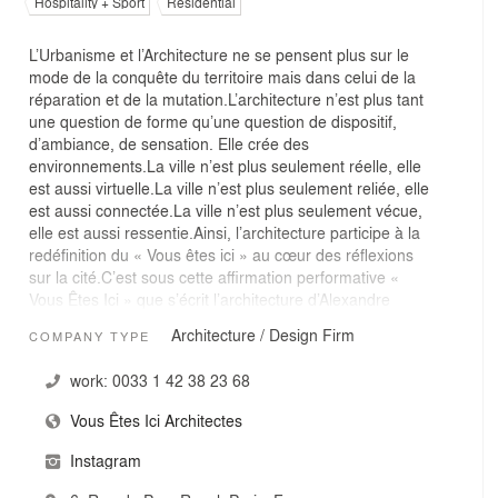
Hospitality + Sport
Residential
L’Urbanisme et l’Architecture ne se pensent plus sur le
mode de la conquête du territoire mais dans celui de la
réparation et de la mutation.L’architecture n’est plus tant
une question de forme qu’une question de dispositif,
d’ambiance, de sensation. Elle crée des
environnements.La ville n’est plus seulement réelle, elle
est aussi virtuelle.La ville n’est plus seulement reliée, elle
est aussi connectée.La ville n’est plus seulement vécue,
elle est aussi ressentie.Ainsi, l’architecture participe à la
redéfinition du « Vous êtes ici » au cœur des réflexions
sur la cité.C’est sous cette affirmation performative «
Vous Êtes Ici » que s’écrit l’architecture d’Alexandre
Becker et Paul Pflughaupt, architectes dplg, associés
Architecture / Design Firm
COMPANY TYPE
depuis 2003 autour de trois exigences : Intervenir en
empathie avec « là où vous êtes ».Intervenir en
work:
0033 1 42 38 23 68
harmonie avec les objectifs du développement
durable.Intervenir en anticipant la possible apparition
Vous Êtes Ici Architectes
d’événements.Vous Êtes Ici se compose, s’enrichit,
s’adapte continuellement autour d’une équipe de six à
Instagram
dix architectes, afin de présenter des compétences