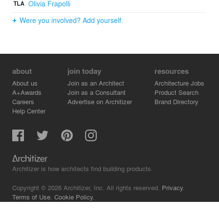
Olivia Frapolli
Were you involved? Add yourself.
about
join today
resources
About us
Join as an Architect
Architecture Jobs
A+Awards
Join as a Consultant
Product Search
Careers
Advertise on Architizer
Brand Directory
Help Center
Architizer is how architects find building products.
Copyright © 2026 Architizer, Inc. All rights reserved.
Privacy.
Terms of Use.
Cookie Policy.
Do Not Sell or Share my Personal Information.
Copyright