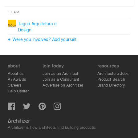
TEAM
Taguá Arquitetura e
Design
Were you involved? Add yourself.
about
join today
resources
About us
Join as an Architect
Architecture Jobs
A+Awards
Join as a Consultant
Product Search
Careers
Advertise on Architizer
Brand Directory
Help Center
Architizer is how architects find building products.