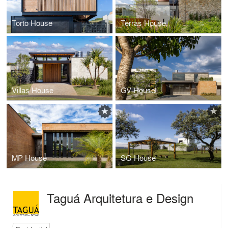
Torto House
Terras House
Villas House
GV House
MP House
SG House
Taguá Arquitetura e Design