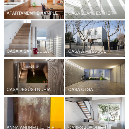
APARTAMENT EIXAMPLE
CASA JUAN I ESTHER
CASA A SANT CUGAT
CASA A MIRA-SOL
CASA JESÚS I NÚRIA
CASA OLGA
ANNA ANDREU LUTHIER, GERARD DÍAZ ARQUETER www.artesansluthiers.cat
CASES JOAQUIMA