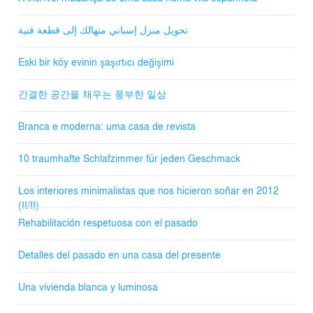
تحويل منزل إسباني متهالك إلى قطعة فنية
Eski bir köy evinin şaşırtıcı değişimi
간결한 공간을 채우는 풍부한 일상
Branca e moderna: uma casa de revista
10 traumhafte Schlafzimmer für jeden Geschmack
Los interiores minimalistas que nos hicieron soñar en 2012
(II/II)
Rehabilitación respetuosa con el pasado
Detalles del pasado en una casa del presente
Una vivienda blanca y luminosa