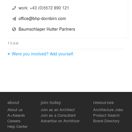
work:
+43 (0)5572 890 121
office@bhp-dornbirn.com
Baumschlager Hutter Partners
TEAM
Were you involved? Add yourself.
about
join today
resources
About us
Join as an Architect
Architecture Jobs
A+Awards
Join as a Consultant
Product Search
Careers
Advertise on Architizer
Brand Directory
Help Center