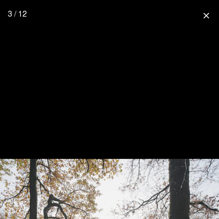
3 / 12
close