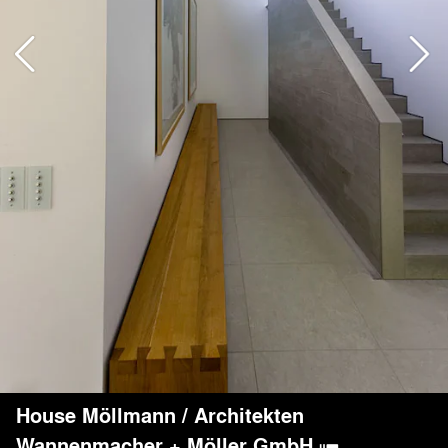
House Möllmann
/
Architekten
Wannenmacher + Möller GmbH